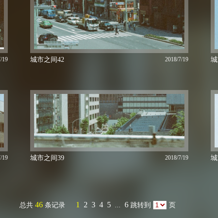
/19
城市之间42
2018/7/19
城
/19
城市之间39
2018/7/19
城
46
1
2
3
4
5
6
总共
条记录
...
跳转到
页