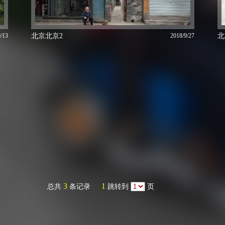
/13
北京北京2
2018/9/27
北
3
1
总共
条记录
跳转到
页